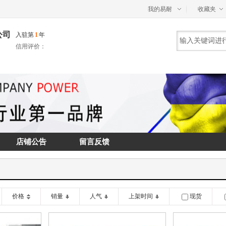
我的易耐
收藏夹
公司
入驻第
1
年
信用评价：
店铺公告
留言反馈
价格
销量
人气
上架时间
现货