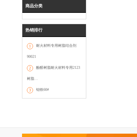
商品分类
热销排行
耐火材料专用树脂结合剂
1
90021
酚醛树脂耐火材料专用2123
2
树脂…
钼铁60#
3