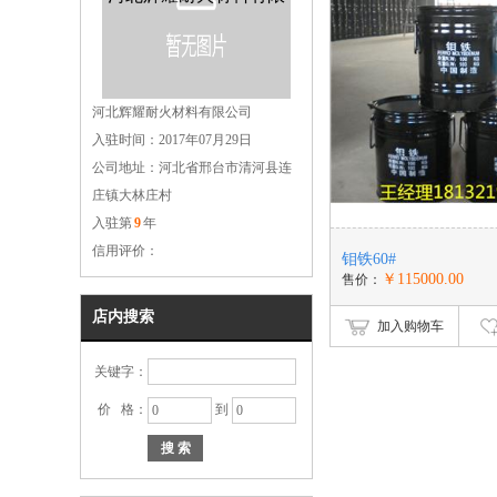
河北辉耀耐火材料有限公司
入驻时间：2017年07月29日
公司
公司地址：河北省邢台市清河县连
庄镇大林庄村
入驻第
9
年
信用评价：
钼铁60#
￥115000.00
售价：
店内搜索
加入购物车
关键字：
价 格：
到
搜 索